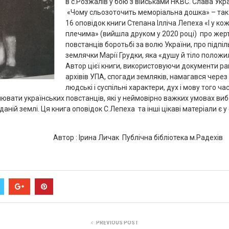
в с.Розжалів у бою з військами НКВС. Слава Укра
«Чому сльозоточить меморіальна дошка» – так 
16 оповідок книги Степана Ілліча Лепеха «І у ко
плечима» (вийшла друком у 2020 році) про жер
повстанців боротьбі за волю України, про підпі
землячки Марії Грудки, яка «душу й тіло положи
Автор цієї книги, використовуючи документи ра
архівів УПА, спогади земляків, намагався чере
людські і суспільні характери, дух і мову того 
вати українських повстанців, які у неймовірно важких умовах ви
 даній землі. Ця книга оповідок С.Лепеха та інші цікаві матеріали є у
а Личак Публічна бібліотека м.Радехів
PREVIOUS POST