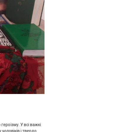
героїзму. У всі важкі
чоловіків і твердо