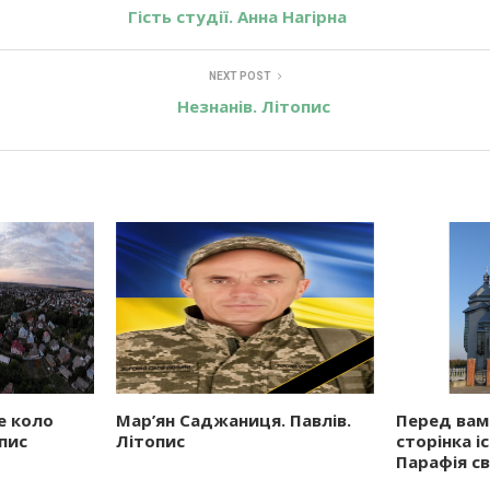
Гість студії. Анна Нагірна
NEXT POST
Незнанів. Літопис
е коло
Мар’ян Саджаниця. Павлів.
Перед вам
опис
Літопис
сторінка і
Парафія св