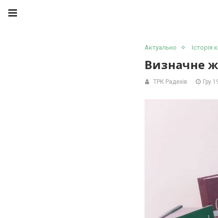
Актуально
Історія 
Визначне ж
ТРК Радехів
Гру 1