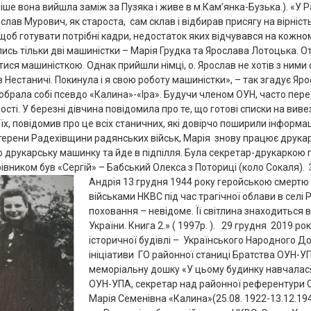
іше вона вийшла заміж за Пузяка і живе в м.Кам’янка-Бузька.). «У 
лав Мурович, як староста, сам склав і відбирав присягу на вірність
 щоб готувати потрібні кадри, недостаток яких відчувався на кожно
лись тільки дві машиністки – Марія Грудка та Ярослава Лотоцька. О
тися машиністкою. Однак прийшли німці, о. Ярослав не хотів з ними 
в Нестаничі. Покинула і я свою роботу машиністки», – так згадує Яр
 обрала собі псевдо «Калина»-«Іра». Будучи членом ОУН, часто пе
мості. У березні дівчина повідомила про те, що готові списки на ви
 їх, повідомив про це всіх станичних, які довірчо поширили інформа
терени Радехівщини радянських військ, Марія знову працює друкарк
ю друкарську машинку та йде в підпілля. Була секретар-друкаркою 
рівником був «Сергій» – Бабський Олекса з Поториці (коло Сокаля).
Андрія 13 грудня 1944 року геройською смертю 
військами НКВС під час трагічної облави в селі 
поховання – невідоме. Її світлина знаходиться в
України. Книга 2.» ( 1997р. ). 29 грудня 2019 р
історичної будівлі – Українського Народного До
ініціативи ГО районної станиці Братства ОУН-
меморіальну дошку «У цьому будинку навчалася
ОУН-УПА, секретар над районної референтури 
Марія Семенівна «Калина»(25.08. 1922-13.12.194