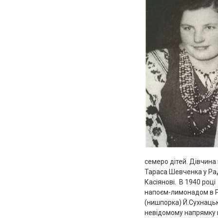
семеро дітей. Дівчина 
Тараса Шевченка у Рад
Касіянові. В 1940 роц
напоєм-лимонадом в Ра
(нишпорка) Й.Сухнацьк
невідомому напрямку 