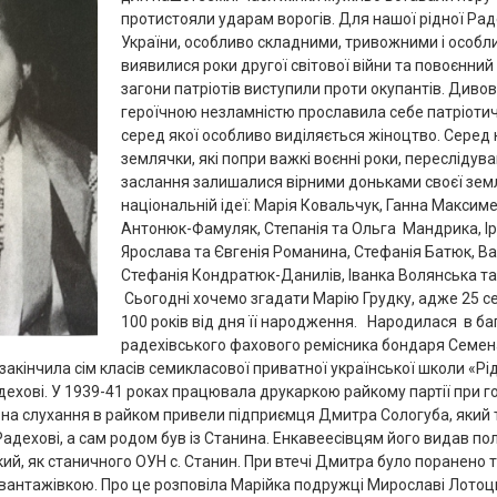
протистояли ударам ворогів. Для нашої рідної Радех
України, особливо складними, тривожними і особ
виявилися роки другої світової війни та повоєнний 
загони патріотів виступили проти окупантів. Див
героїчною незламністю прославила себе патріоти
серед якої особливо виділяється жіноцтво. Серед н
землячки, які попри важкі воєнні роки, переслідув
заслання залишалися вірними доньками своєї земл
національній ідеї: Марія Ковальчук, Ганна Максим
Антонюк-Фамуляк, Степанія та Ольга Мандрика, Ір
Ярослава та Євгенія Романина, Стефанія Батюк, В
Стефанія Кондратюк-Данилів, Іванка Волянська та
Сьогодні хочемо згадати Марію Грудку, адже 25 
100 років від дня її народження. Народилася в бага
радехівського фахового ремісника бондаря Семена 
закінчила сім класів семикласової приватної української школи «Рі
ехові. У 1939-41 роках працювала друкаркою райкому партії при г
і на слухання в райком привели підприємця Дмитра Сологуба, який
дехові, а сам родом був із Станина. Енкавеесівцям його видав по
ий, як станичного ОУН с. Станин. При втечі Дмитра було поранено т
вантажівкою. Про це розповіла Марійка подружці Мирославі Лотоць