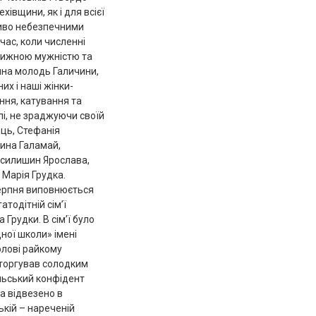
івщини, як і для всієї
ливо небезпечними
час, коли численні
овижною мужністю та
чна молодь Галичини,
их і наші жінки-
ання, катування та
і, не зраджуючи своїй
ець, Стефанія
ина Галамай,
асилишин Ярослава,
 Марія Грудка.
серпня виповнюється
тодітній сім’ї
Грудки. В сім’ї було
дної школи» імені
олові райкому
 торгував солодким
льський конфідент
а відвезено в
кій – нареченій