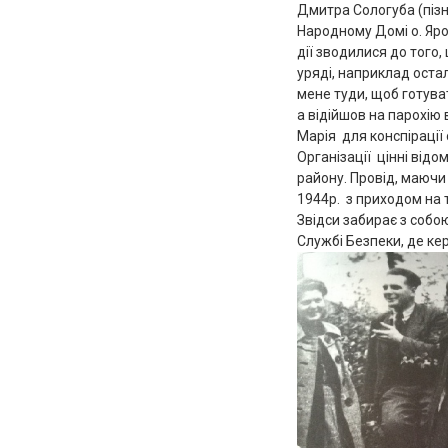
Дмитра Сологуба (пізн
Народному Домі о. Ярос
дії зводилися до того,
уряді, наприклад оста
мене туди, щоб готува
а відійшов на парохію 
Марія для конспірації
Організації цінні відо
району. Провід, маючи
1944р. з приходом на 
Звідси забирає з собо
Службі Безпеки, де ке