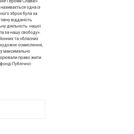
їні! Героям Слава!»
називається одна із
жного зброя була за
товну відданість
льну діяльність нашої
ла за нашу свободу».
йонних та обласних
з художнє осмислення,
часу максимально
борювали право жити
 фонді Публічної