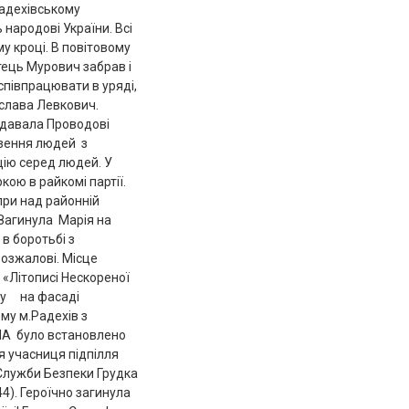
Радехівському
 народові України. Всі
му кроці. В повітовому
тець Мурович забрав і
співпрацювати в уряді,
ослава Левкович.
редавала Проводові
везення людей з
цію серед людей. У
ою в райкомі партії.
при над районній
Загинула Марія на
в боротьбі з
Розжалові. Місце
 «Літописі Нескореної
оку на фасаді
му м.Радехів з
УПА було встановлено
 учасниця підпілля
Служби Безпеки Грудка
4). Героїчно загинула