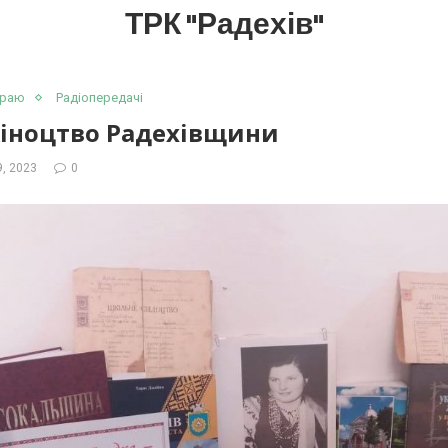
ТРК "Радехів"
краю
Радіопередачі
іноцтво Радехівщини
9, 2023
0