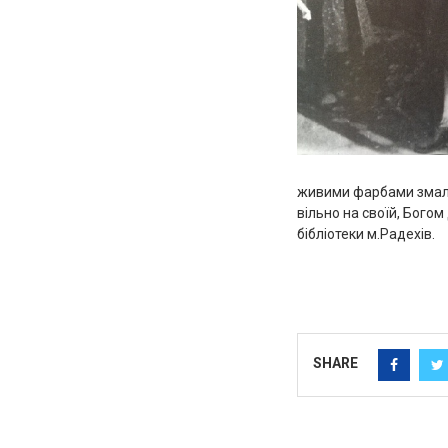
живими фарбами змалю
вільно на своїй, Богом
бібліотеки м.Радехів.
Автор : Ірин
SHARE