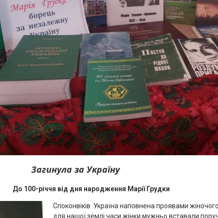
Загинула за Україну
від дня народження Марії Грудки
Споконвіків Україна наповнена проявами жіночого 
для нашої землі часи жінки мужньо вставали поруч 