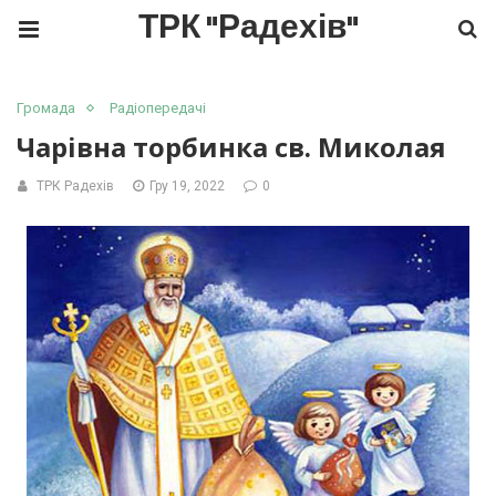
ТРК "Радехів"
Громада
Радіопередачі
Чарівна торбинка св. Миколая
ТРК Радехів
Гру 19, 2022
0