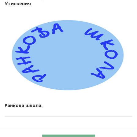
Утинкевич
Ранкова школа.