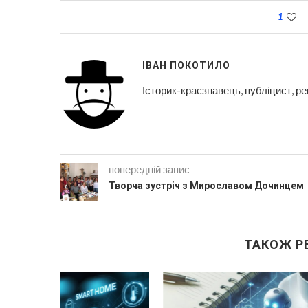
1
ІВАН ПОКОТИЛО
Історик-краєзнавець, публіцист, р
попередній запис
Творча зустріч з Мирославом Дочинцем
ТАКОЖ Р