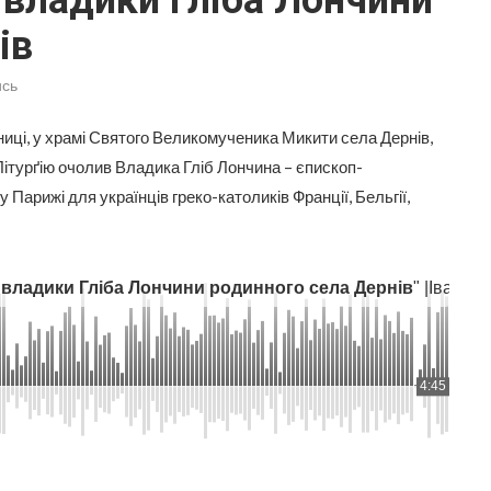
 владики Гліба Лончини
ів
сь
ниці, у храмі Святого Великомученика Микити села Дернів,
ітурґію очолив Владика Гліб Лончина – єпископ-
Парижі для українців греко-католиків Франції, Бельгії,
 владики Гліба Лончини родинного села Дернів
" |
Іван П
4:45