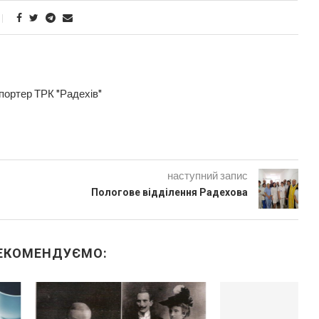
епортер ТРК "Радехів"
наступний запис
Пологове відділення Радехова
ЕКОМЕНДУЄМО: