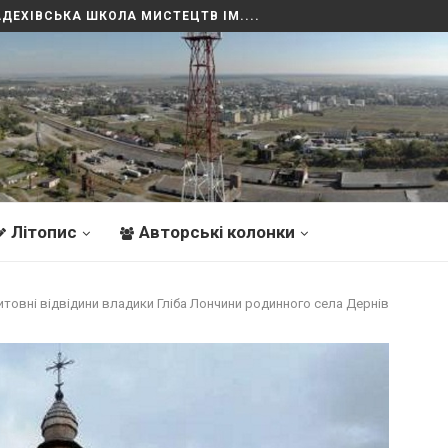
РАДЕХІВСЬКА ШКОЛА МИСТЕЦТВ ІМ....
Літопис
Авторські колонки
товні відвідини владики Гліба Лончини родинного села Дернів