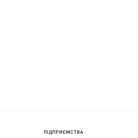
ПЕРЕД ВАМИ — ОСОБЛИВА
ГОТУЄМО І СМАКУЄМ
ТОРІНКА ІСТОРІЇ РАДЕХОВА!
29.05.2026
ПАРАФІЯ...
02.07.2026
ПІДПРИЄМСТВА