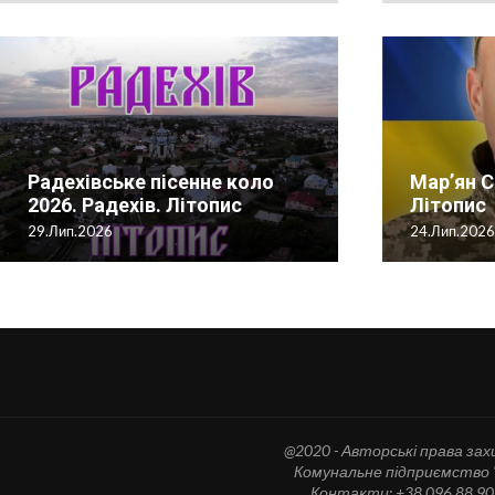
Перед вами 
Радехівське пісенне коло
Історія створення музею М.
сторінка істо
Мар’ян С
2026. Радехів. Літопис
Шашкевичу у с. Нестаничах.
Первоцвіт- 2023.
Парафія...
Літопис
Мам
29.Лип.2026
06.Лис.2022
07.Кві.2023
02.Лип.2026
24.Лип.202
04.Кв
@2020 - Авторські права зах
Комунальне підприємство "Т
Контакти: +38 096 88 90 8