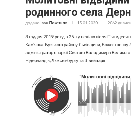
Молитовні відвідини
родинного села Дерн
додано
Іван Покотило
15.01.2020
2062
дивили
8 грудня 2019 року, в 25-ту неділю після П’ятидесят
Кам’янка-Бузького району Львівщини, Божественну Л
адміністратор єпархії Святого Володимира Великого у 
Нідерландів, Люксембургу та Швейцарії
"
Молитовні відвідини
0:00