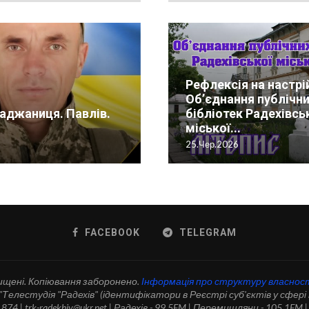
Рефлексія на настрі
Державне підп
— особлива
Всесвітній День радіо.
Об’єднання публічн
“Радехівське
рії Радехова!
аджаниця. Павлів.
Телестудія “Радехів”.
Андрій Охоцький . Вузлов
бібліотек Радехівсь
лісомисливськ
ина світлиця 2023.
Літопис
Кіно на Радехівщині
Літопис
міської...
господарство”
6
і.2023
13.Лют.2026
22.Сер.2025
01.Лип.2026
25.Чер.2026
19.Сер.2022
FACEBOOK
TELEGRAM
ищені. Копіювання заборонено.
Інформація про структуру власнос
елестудія "Радехів" (ідентифікатори в Реєстрі суб'єктів у сфері 
74 | trk-radekhiv@ukr.net | Радехів - 99.5FM | Перемишляни - 105.1FM |