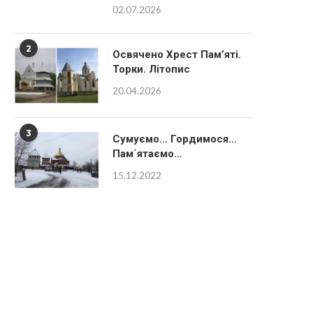
02.07.2026
2
Освячено Хрест Пам’яті.
Торки. Літопис
20.04.2026
3
Сумуємо… Гордимося…
Пам´ятаємо…
15.12.2022
окотило