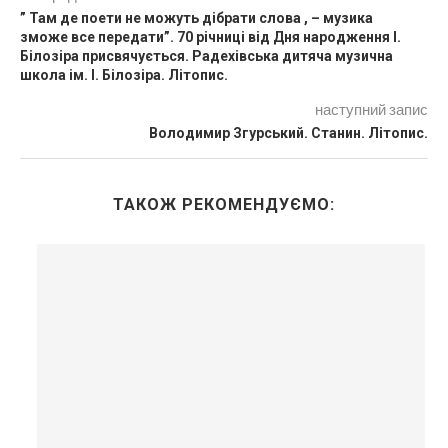
” Там де поети не можуть дібрати слова , – музика
зможе все передати”. 70 річниці від Дня народження І.
Білозіра присвячується. Радехівська дитяча музична
школа ім. І. Білозіра. Літопис.
наступний запис
Володимир Згурський. Станин. Літопис.
ТАКОЖ РЕКОМЕНДУЄМО: