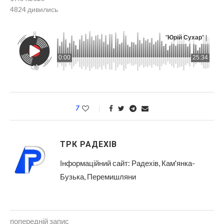
4824
дивились
"
Юрій Сухар
" |
0:00
25:34
7
ТРК РАДЕХІВ
Інформаційний сайт: Радехів, Кам'янка-
Бузька, Перемишляни
попередній запис