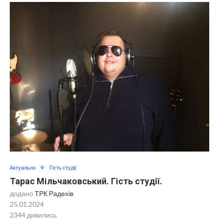
Актуально
Гість студії
Тарас Мільчаковський. Гість студії.
додано
ТРК Радехів
25.01.2024
2344
дивились