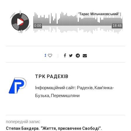
"
Тарас Мільчаковський
" |
0:00
18:48
1
ТРК РАДЕХІВ
Інформаційний сайт: Радехів, Кам'янка-
Бузька, Перемишляни
попередній запис
Степан Бандера. “Життя, присвячене Свободі”.