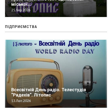
публічних бібліотек Радехівської
міської...
25.Чер.2026
ПІДПРИЄМСТВА
Всесвітній День радіо. Телестудія
“Радехів”. Літопис
13.Лют.2026