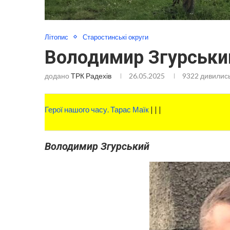
Літопис
Старостинські округи
Володимир Згурський
додано
ТРК Радехів
26.05.2025
9322
дивилис
Герої нашого часу. Тарас Маїк
|
|
|
Володимир Згурський