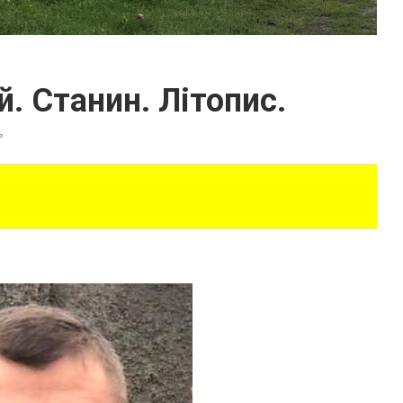
. Станин. Літопис.
ь