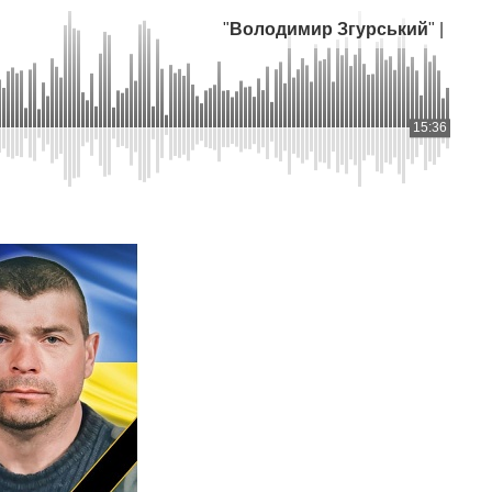
"
Володимир Згурський
" |
15:36