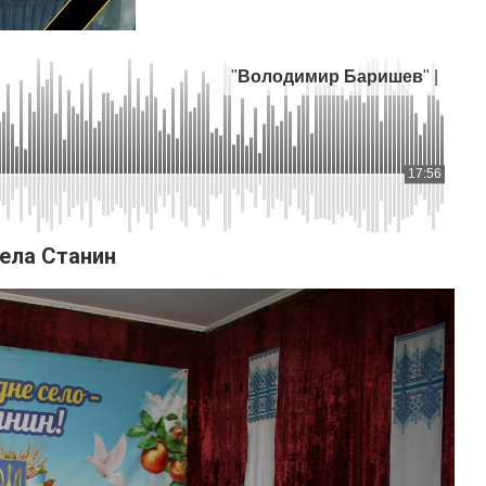
"
Володимир Баришев
" |
17:56
села Станин