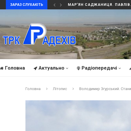
ЗАРАЗ СЛУХАЮТЬ
РІЗДВО 2026. НЕСТАНИЧІ. ЛІ
Головна
Актуально
Радіопередачі
Головна
Літопис
Володимир Згурський. Станин