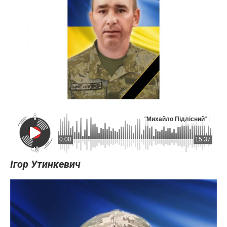
"
Михайло Підлісний
" |
0:00
15:37
Ігор Утинкевич