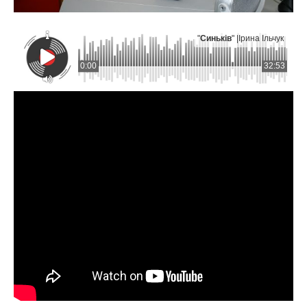
"
Синьків
" |
Ірина Ільчук
0:00
32:53