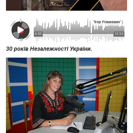
"
Ігор Утинкевич
" |
0:00
15:53
30 років Незалежності України.