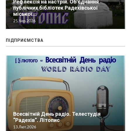
Рефлексія на настрій. Об’єднання
публічних бібліотек Радехівської
міської...
25.Чер.2026
ПІДПРИЄМСТВА
Всесвітній День радіо. Телестудія
“Радехів”. Літопис
13.Лют.2026