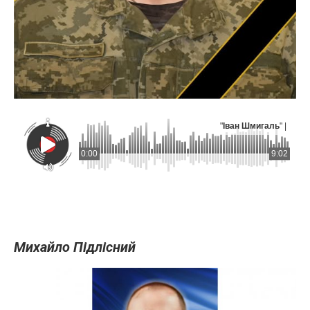
"
Іван Шмигаль
" |
0:00
9:02
Михайло Підлісний