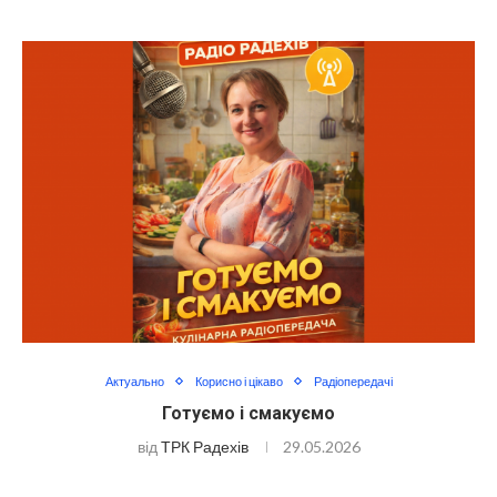
Актуально
Корисно і цікаво
Радіопередачі
Готуємо і смакуємо
від
ТРК Радехів
29.05.2026