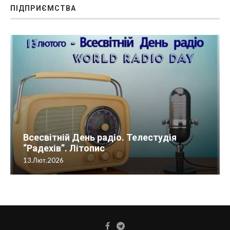
ПІДПРИЄМСТВА
Всесвітній День радіо. Телестудія
“Радехів”. Літопис
13.Лют.2026