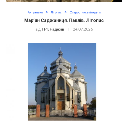
Актуально
Літопис
Старостинські округи
Мар’ян Саджаниця. Павлів. Літопис
від
ТРК Радехів
24.07.2026