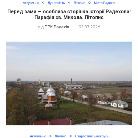
Актуально
Духовність
Літопис
Місто Радехів
Перед вами — особлива сторінка історії Радехова!
Парафія св. Микола. Літопис
від
ТРК Радехів
02.07.2026
Актуально
Літопис
Старостинські округи