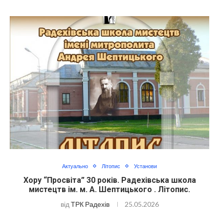
Актуально
Літопис
Установи
Хору “Просвіта” 30 років. Радехівська школа
мистецтв ім. м. А. Шептицького . Літопис.
від
ТРК Радехів
25.05.2026