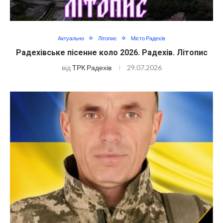
Актуально
Літопис
Місто Радехів
Радехівське пісенне коло 2026. Радехів. Літопис
від
ТРК Радехів
29.07.2026