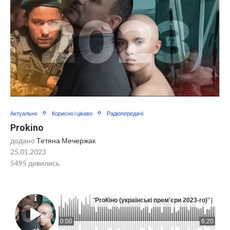
Актуально
Корисно і цікаво
Радіопередачі
Prokino
додано
Тетяна Мечержак
25.01.2023
5495
дивились
"
ProКіно (українські прем'єри 2023-го)
" |
0:00
6:20