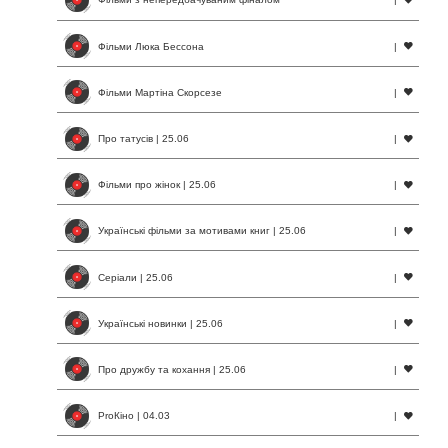
Фільми Люка Бессона
|
Фільми Мартіна Скорсезе
|
Про татусів | 25.06
|
Фільми про жінок | 25.06
|
Українські фільми за мотивами книг | 25.06
|
Серіали | 25.06
|
Українські новинки | 25.06
|
Про дружбу та кохання | 25.06
|
ProКіно | 04.03
|