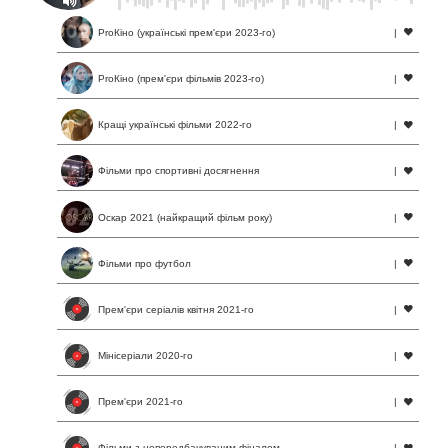
ProКіно (українські прем'єри 2023-го)
|
ProКіно (прем'єри фільмів 2023-го)
|
Кращі українські фільми 2022-го
|
Фільми про спортивні досягнення
|
Оскар 2021 (найкращий фільм року)
|
Фільми про футбол
|
Прем'єри серіалів квітня 2021-го
|
Мінісеріали 2020-го
|
Прем'єри 2021-го
|
Фільми з непередбачуваним фіналом
|