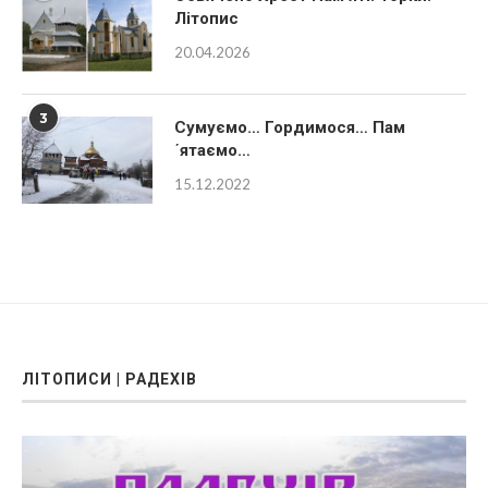
2
Освячено Хрест Пам’яті. Торки.
Літопис
20.04.2026
3
Сумуємо… Гордимося… Пам
´ятаємо…
15.12.2022
ЛІТОПИСИ | РАДЕХІВ