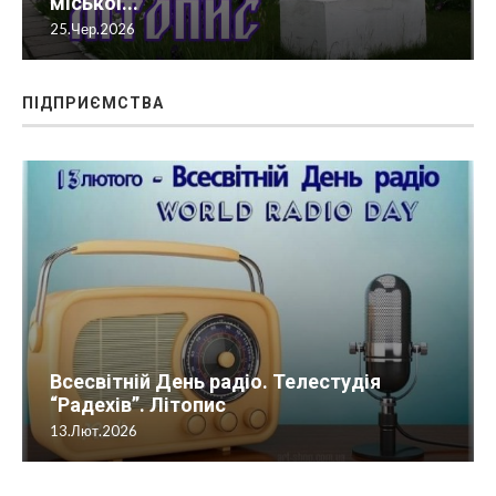
публічних бібліотек Радехівської
міської...
25.Чер.2026
ПІДПРИЄМСТВА
Всесвітній День радіо. Телестудія
“Радехів”. Літопис
13.Лют.2026