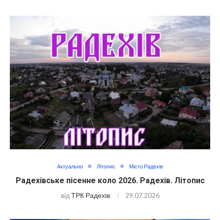
Актуально
Літопис
Місто Радехів
Радехівське пісенне коло 2026. Радехів. Літопис
від
ТРК Радехів
29.07.2026