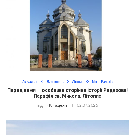
Актуально
Духовність
Літопис
Місто Радехів
Перед вами — особлива сторінка історії Радехова!
Парафія св. Микола. Літопис
від
ТРК Радехів
02.07.2026