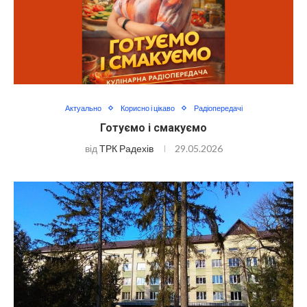
Актуально
Корисно і цікаво
Радіопередачі
Готуємо і смакуємо
від
ТРК Радехів
29.05.2026