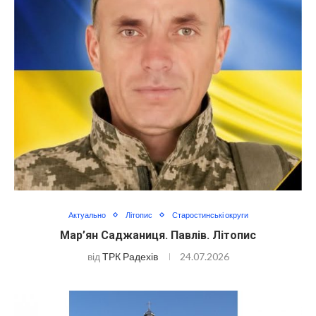
Актуально
Літопис
Старостинські округи
Мар’ян Саджаниця. Павлів. Літопис
від
ТРК Радехів
24.07.2026