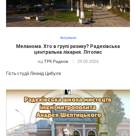
Актуально
Меланома. Хто в групі ризику? Радехівська
центральна лікарня. Літопис
від
ТРК Радехів
29.05.2026
Гість студії Леонід Цибуля