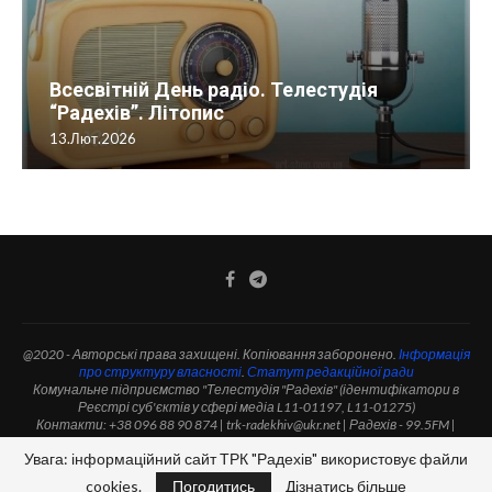
Всесвітній День радіо. Телестудія
“Радехів”. Літопис
13.Лют.2026
@2020 - Авторські права захищені. Копіювання заборонено.
Інформація
про структуру власності
.
Статут редакційної ради
Комунальне підприємство "Телестудія "Радехів" (ідентифікатори в
Реєстрі суб'єктів у сфері медіа L11-01197, L11-01275)
Контакти: +38 096 88 90 874 | trk-radekhiv@ukr.net | Радехів - 99.5FM |
Перемишляни - 105.1FM | м.Радехів, вул.Мазепи, 1а
Увага: інформаційний сайт ТРК "Радехів" використовує файли
ІТ-супровід від партнерів:
UA.jewroom - ukrainian ethnic handcrafted jewelry
cookies.
Погодитись
Дізнатись більше