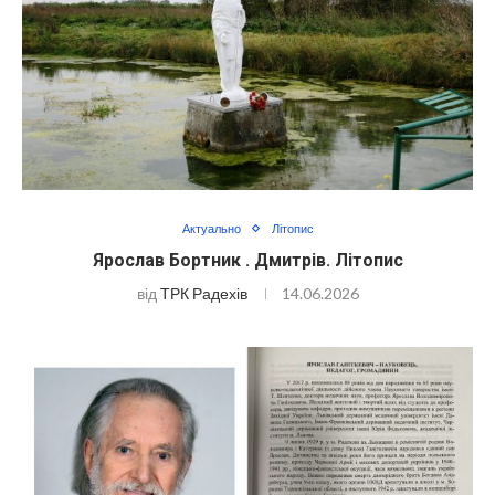
Актуально
Літопис
Ярослав Бортник . Дмитрів. Літопис
від
ТРК Радехів
14.06.2026