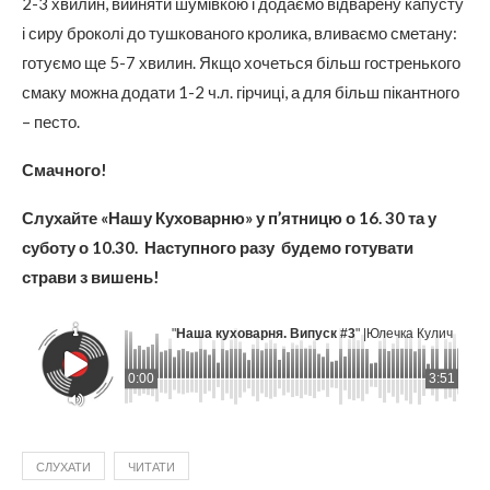
2-3 хвилин, вийняти шумівкою і додаємо відварену капусту
і сиру броколі до тушкованого кролика, вливаємо сметану:
готуємо ще 5-7 хвилин. Якщо хочеться більш гостренького
смаку можна додати 1-2 ч.л. гірчиці, а для більш пікантного
– песто.
Смачного!
Слухайте «Нашу Куховарню» у п’ятницю о 16. 30 та у
суботу о 10.30. Наступного разу будемо готувати
страви з вишень!
"
Наша куховарня. Випуск #3
" |
Юлечка Кулич
0:00
3:51
СЛУХАТИ
ЧИТАТИ