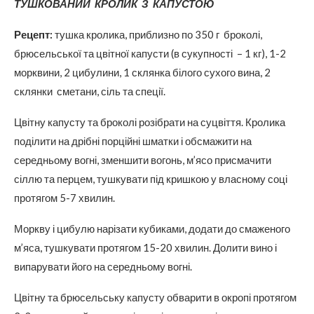
ТУШКОВАНИЙ КРОЛИК
З КАПУСТОЮ
Рецепт:
тушка кролика, приблизно по 350 г броколі,
брюсельської та цвітної капусти (в сукупності – 1 кг), 1-2
морквини, 2 цибулини, 1 склянка білого сухого вина, 2
склянки сметани, сіль та спеції.
Цвітну капусту та броколі розібрати на суцвіття. Кролика
поділити на дрібні порційні шматки і обсмажити на
середньому вогні, зменшити вогонь, м’ясо присмачити
сіллю та перцем, тушкувати під кришкою у власному соці
протягом 5-7 хвилин.
Моркву і цибулю нарізати кубиками, додати до смаженого
м’яса, тушкувати протягом 15-20 хвилин. Долити вино і
випарувати його на середньому вогні.
Цвітну та брюсельську капусту обварити в окропі протягом