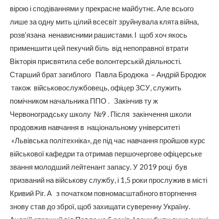
вірою і сподіваннями у прекрасне майбутнє. Але всього
лише за одну мить цілий всесвіт зруйнувала клята війна,
розв’язана ненависними рашистами. І щоб хоч якось
применшити цей пекучий біль від непоправної втрати
Вікторія присвятила себе волонтерській діяльності.
Старший брат загиблого Павла Бродюка – Андрій Бродюк
також військовослужбовець, офіцер ЗСУ, служить
помічником начальника ППО . Закінчив ту ж
Червоноградську школу №9 . Після закінчення школи
продовжив навчання в національному університеті
«Львівська політехніка», де під час навчання пройшов курс
військової кафедри та отримав першочергове офіцерське
звання молодший лейтенант запасу. У 2019 році був
призваний на військову службу, і 1,5 роки прослужив в місті
Кривий Ріг. А з початком повномасштабного вторгнення
знову став до зброї, щоб захищати суверенну Україну.