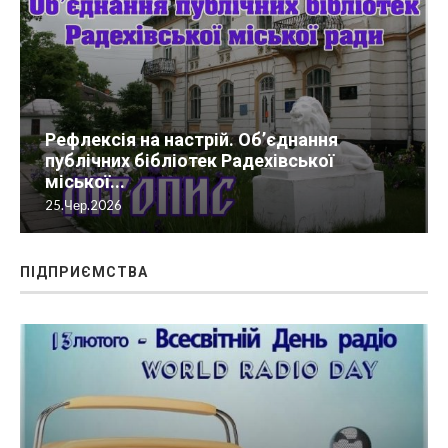
Рефлексія на настрій. Об’єднання
публічних бібліотек Радехівської
міської...
25.Чер.2026
ПІДПРИЄМСТВА