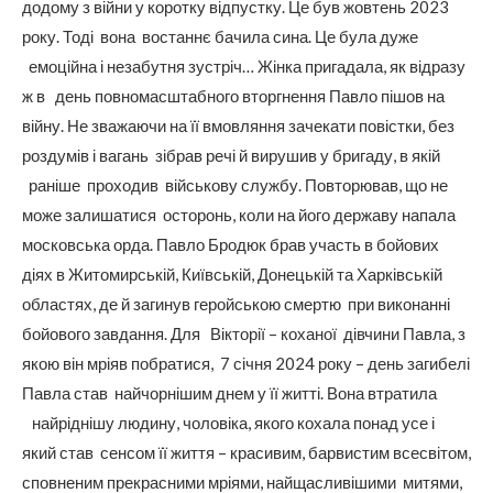
додому з війни у коротку відпустку. Це був жовтень 2023
року. Тоді вона востаннє бачила сина. Це була дуже
емоційна і незабутня зустріч… Жінка пригадала, як відразу
ж в день повномасштабного вторгнення Павло пішов на
війну. Не зважаючи на її вмовляння зачекати повістки, без
роздумів і вагань зібрав речі й вирушив у бригаду, в якій
раніше проходив військову службу. Повторював, що не
може залишатися осторонь, коли на його державу напала
московська орда. Павло Бродюк брав участь в бойових
діях в Житомирській, Київській, Донецькій та Харківській
областях, де й загинув геройською смертю при виконанні
бойового завдання. Для Вікторії – коханої дівчини Павла, з
якою він мріяв побратися, 7 січня 2024 року – день загибелі
Павла став найчорнішим днем у її житті. Вона втратила
найріднішу людину, чоловіка, якого кохала понад усе і
який став сенсом її життя – красивим, барвистим всесвітом,
сповненим прекрасними мріями, найщасливішими митями,