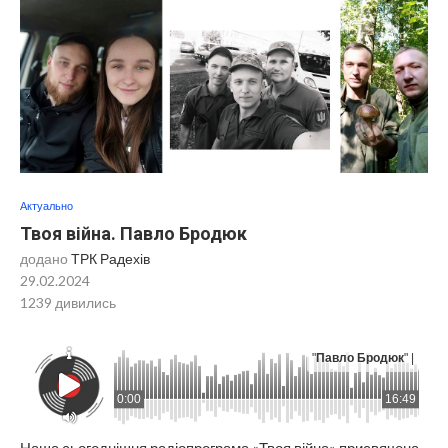
Актуально
Твоя війна. Павло Бродюк
додано
ТРК Радехів
29.02.2024
1239
дивились
"
Павло Бродюк
" |
0:00
16:49
Наша сьогоднішня радіопрограма «Твоя війна» присвячена