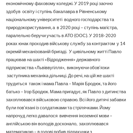
економічному фаховому коледжі. У 2019 році заочно
здобув освіту і ступінь бакалавра в Рівненському
національному університеті водного господарства та
природокористування, а в 2020 році – ступінь магістра,
паралельно беручи участь в АТО (ООС). У 2018-2020
роках юнак проходив військову службу за контрактом у 14
окремій механізованій бригаді. У цивільному житті Павло
працював на шахті «Відродження» державного
підприємства «Львіввугілля», виконуючи обов’язки
заступника механіка дільниці. До речі, на цій же шахті
трудиться також і мама Павла – Марія Бродюк, та його
батько – Ігор Бродюк. Мама пригадує, як Павло з дитинства
захоплювався військовою справою. Всі його дитячі забавки
були пов’язані із солдатиками та стрілячками. Йому
напрочуд легко давалося вивчення іноземної мови –
англійською він володів досконало, захоплювався
математикою – в голові робив підрахунки з