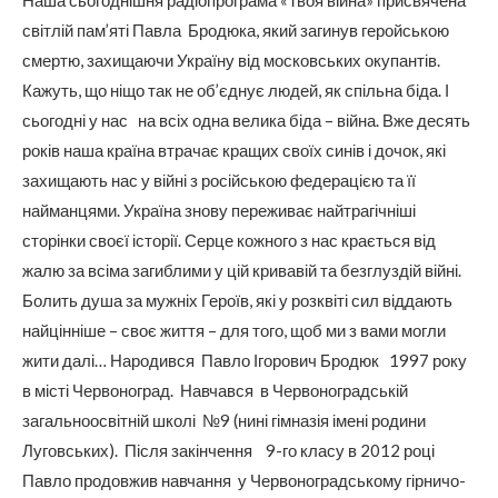
світлій пам’яті Павла Бродюка, який загинув геройською
смертю, захищаючи Україну від московських окупантів.
Кажуть, що ніщо так не об’єднує людей, як спільна біда. І
сьогодні у нас на всіх одна велика біда – війна. Вже десять
років наша країна втрачає кращих своїх синів і дочок, які
захищають нас у війні з російською федерацією та її
найманцями. Україна знову переживає найтрагічніші
сторінки своєї історії. Серце кожного з нас крається від
жалю за всіма загиблими у цій кривавій та безглуздій війні.
Болить душа за мужніх Героїв, які у розквіті сил віддають
найцінніше – своє життя – для того, щоб ми з вами могли
жити далі… Народився Павло Ігорович Бродюк 1997 року
в місті Червоноград. Навчався в Червоноградській
загальноосвітній школі №9 (нині гімназія імені родини
Луговських). Після закінчення 9-го класу в 2012 році
Павло продовжив навчання у Червоноградському гірничо-