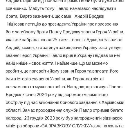
Андрій старший від Павла на 5 років. І вони були дуже схожі
зовнішньо. Мабуть тому Павло намагався наслідувати
брата. Варто зазначити, що саме Андрій Бродюк
ініціював петицію до президента України про присвоєння
його загиблому брату Павлу Бродюку звання Героя України,
яка вже набрала понад 25 тисяч голосів. Адже, як зазначає
Андрій, кожен, хто загинув захищаючи Україну, заслуговує
звання Героя України. Павло вірив в Україну і віддав за неї
найцінніше – своє життя. І найменше, що ми можемо
зробити, це присвоїти йому звання Героя та вписати його
ім’я в історію сучасної України, як Героя, патріота і
незламного та мужнього воїна. Нагадаю, що загинув Павло
Бродюк 7 січня 2024 року від ворожого мінометного
обстрілу під час виконання бойового завдання в Харківській
області. За час проходження служби Павло отримав багато
нагород. 23 грудня 2023 року був нагороджений відзнакою
міністра оборони «ЗА ЗРАЗКОВУ СЛУЖБУ», але на жаль не