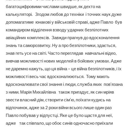
багатоцифровими числами швидше, як дехто на
калькуляторі. Згодом любов до техніки і точних наук дуже
допомагатиме юнакові у військовій справі, адже Павло був
командиром відділення взводу ударних безпілотних
авіаційних комплексів. Завжди прагнув до вдосконалення
знань та саморозвитку. Ну а про безпілотники, здається,
знав геть усе на світі. Часто переглядав навчальні відео,
вивчав можливості нових моделей в бойових умовах. Адже
не даремно кажуть, що ця війна – це війна безпілотників, і їх
можливості весь час вдосконалюються. Тому мають
вдосконалювати свої знання і люди, служба яких пов’язана
з ними. Марія Михайлівна також пригадує, як син мріяв
звести власний дім, створити сім’ю, поїхати кудись на
відпочинок, адже за 2 роки війни всього лише один раз
Павло побував у відпустці. Яке це було щастя для неї,
адже так співпало, що обоє синів одночасно приїхали