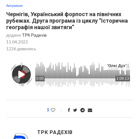
Актуально
Чернігів, Український форпост на північних
рубежах. Друга програма із циклу “Історична
географія нашої звитяги”
додано
ТРК Радехів
11.04.2022
1226
дивились
"
Олег Дух
" |
0:00
1:08:13
5
ТРК РАДЕХІВ