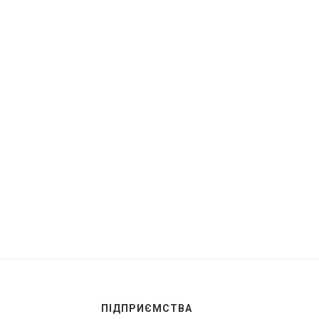
АДЕХІВСЬКЕ ПІСЕННЕ КОЛО
МАР’ЯН САДЖАНИЦЯ. ПАВ
2026. РАДЕХІВ. ЛІТОПИС
ЛІТОПИС
29.07.2026
24.07.2026
ПІДПРИЄМСТВА