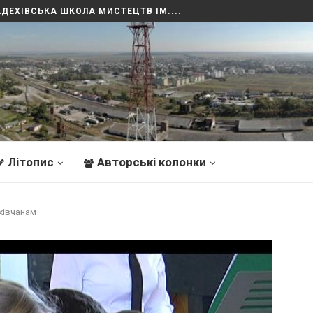
. ЛІТОПИС
Літопис
Авторські колонки
хівчанам