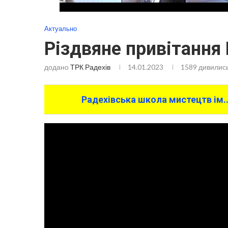
Актуально
Різдвяне привітання
додано
ТРК Радехів
14.01.2023
1589
дивилис
Радехівська школа мистецтв ім.