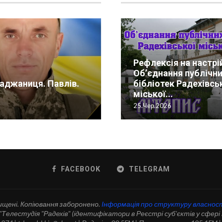
Рефлексія на настрі
Державне підп
— особлива
Всесвітній День радіо.
Об’єднання публічн
“Радехівське
рії Радехова!
аджаниця. Павлів.
Телестудія “Радехів”.
Андрій Охоцький . Вузлов
бібліотек Радехівсь
лісомисливськ
ина світлиця 2023.
Літопис
Кіно на Радехівщині
Літопис
міської...
господарство”
6
і.2023
13.Лют.2026
22.Сер.2025
01.Лип.2026
25.Чер.2026
19.Сер.2022
FACEBOOK
TELEGRAM
ищені. Копіювання заборонено.
Інформація про структуру власнос
елестудія "Радехів" (ідентифікатори в Реєстрі суб'єктів у сфері 