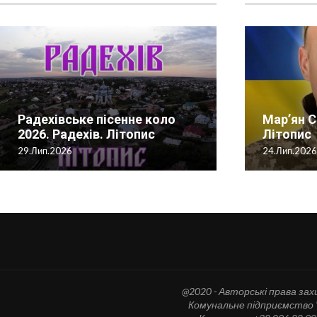
Перед вами 
Радехівське пісенне коло
Історія створення музею М.
сторінка істо
Мар’ян С
2026. Радехів. Літопис
Шашкевичу у с. Нестаничах.
Первоцвіт- 2023.
Парафія...
Літопис
Мам
29.Лип.2026
06.Лис.2022
07.Кві.2023
02.Лип.2026
24.Лип.202
04.Кв
@2020 - Авторські права зах
Комунальне підприємство "Т