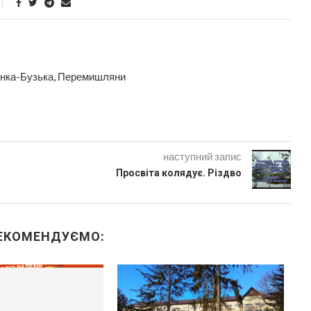
'янка-Бузька, Перемишляни
наступний запис
Просвіта колядує. Різдво
ЕКОМЕНДУЄМО: