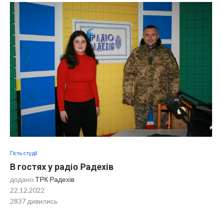
Гість студії
В гостях у радіо Радехів
додано
ТРК Радехів
22.12.2022
2837
дивились