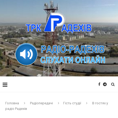
Головна
Радіопередачі
Гість студії
В гостях у
радіо Радехів