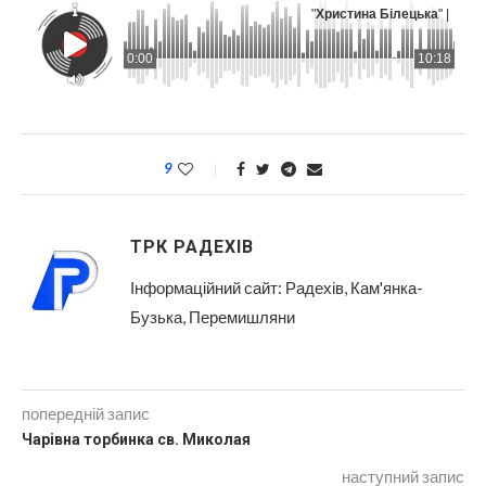
"
Христина Білецька
" |
0:00
10:18
9
ТРК РАДЕХІВ
Інформаційний сайт: Радехів, Кам'янка-
Бузька, Перемишляни
попередній запис
Чарівна торбинка св. Миколая
наступний запис