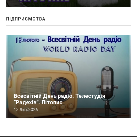
ПІДПРИЄМСТВА
Всесвітній День радіо. Телестудія
“Радехів”. Літопис
13.Лют.2026