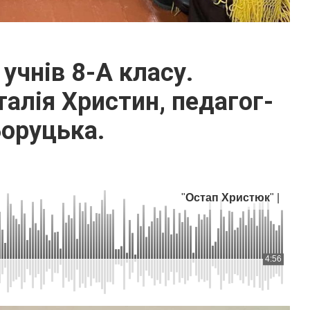
 учнів 8-А класу.
алія Христин, педагог-
Боруцька.
"
Остап Христюк
" |
4:56