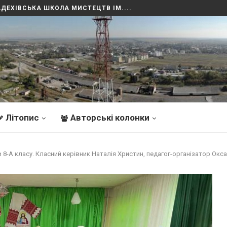
. ЛІТОПИС
Літопис
Авторські колонки
в 8-А класу. Класний керівник Наталія Христин, педагог-організатор Окс