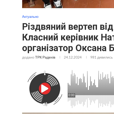
Актуально
Різдвяний вертеп від
Класний керівник Нат
організатор Оксана 
додано
ТРК Радехів
24.12.2024
981
дивились
0:00